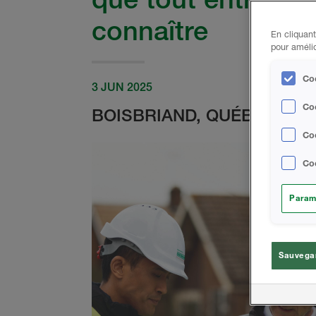
connaître
En cliquant
pour amélio
Coo
3 JUN 2025
Co
BOISBRIAND, QUÉBEC
Coo
Coo
Param
Sauvegar