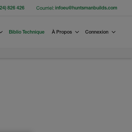
24) 826 426
Courriel:
infoeu@huntsmanbuilds.com
Biblio Technique
À Propos
Connexion