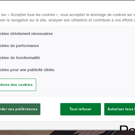
an Building Solutions offre
 du secteur pour aider à
 sur « Accepter tous les cookies », vous acceptez le stockage de cookies sur v
ents et accroître la demande
rer la navigation sur le site, analyser son utilisation et contribuer à nos efforts
us confortable.
kies strictement nécessaires
okies de performance
kies de fonctionnalité
kies pour une publicité ciblée
ètres des cookies
der vos préférences
Tout refuser
Autoriser tous