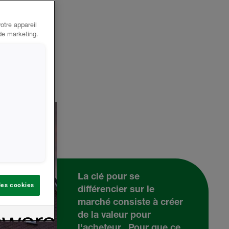
otre appareil
 de marketing.
La clé pour se
 les cookies
différencier sur le
marché consiste à créer
de la valeur pour
l'acheteur. Pour que ce