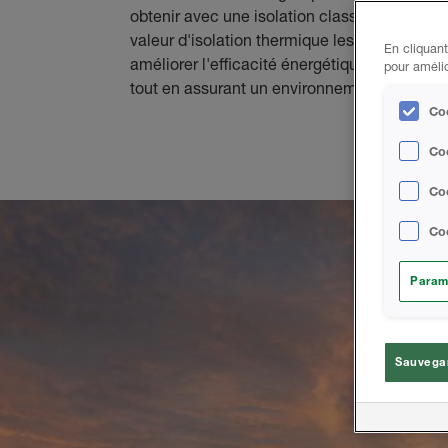
obtenir avec une isolation classique.
Huntsm
valeur d'isolation thermique les plus élevées
En cliquant
améliorer l'efficacité énergétique des bâtim
pour amélio
tout en assurant un environnement de vie pl
Coo
Co
Coo
Coo
Param
Sauvegar