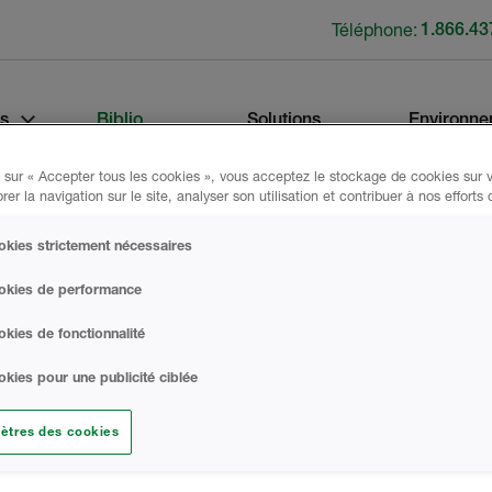
Téléphone:
1.866.43
s
Biblio
Solutions
Environne
Technique
d'Isolation
 sur « Accepter tous les cookies », vous acceptez le stockage de cookies sur v
rer la navigation sur le site, analyser son utilisation et contribuer à nos efforts
kies strictement nécessaires
okies de performance
ure
kies de fonctionnalité
Données du Pr
kies pour une publicité ciblée
ECHNIQUE
ètres des cookies
DOCUMENTS PR