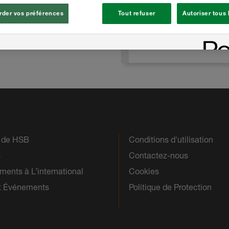
der vos préférences
Tout refuser
Autoriser tous
Brochure Fondation
s de HSB
Conditions d'utilisation
s
Contactez-nous
ents à L’international
Cookies
t Événements
Politique de Protection