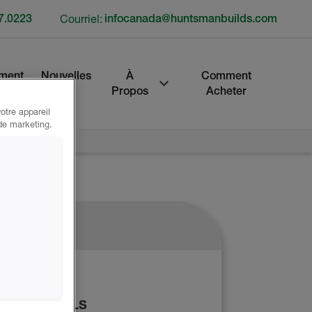
7.0223
Courriel:
infocanada@huntsmanbuilds.com
ment
Nouvelles
À
Comment
Propos
Acheter
otre appareil
 de marketing.
oduit
OMOTIONNELS