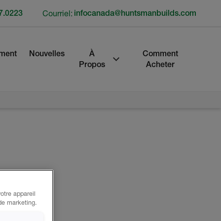
7.0223
Courriel:
infocanada@huntsmanbuilds.com
ment
Nouvelles
À
Comment
Propos
Acheter
otre appareil
 de marketing.