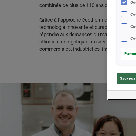
Coo
combinée de plus de 110 ans dans l'isolatio
Co
Grâce à l'approche écothermique de la conce
technologie innovante et durable, Huntsman
Coo
répondre aux demandes du marché en matiè
Coo
efficacité énergétique, au service de plusieu
commerciales, industrielles, institutionnelles
Param
Sauvegar