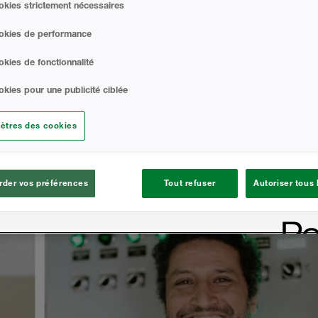
kies strictement nécessaires
n des maisons et des bâtiments.
okies de performance
ption des produits, qui s'appuie sur une
 Solutions Bâtiments s'efforce de
kies de fonctionnalité
re d'enveloppe de bâtiment à haute
kies pour une publicité ciblée
rs industries, notamment résidentielles,
 et agricoles.
ètres des cookies
der vos préférences
Tout refuser
Autoriser tous