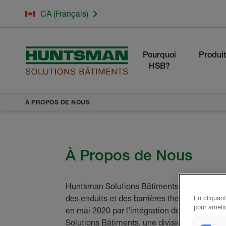
CA (Français)
Pourquoi
Produit
HSB?
À PROPOS DE NOUS
À Propos de Nous
Huntsman Solutions Bâtiments fabrique de l
des enduits et des barrières thermiques pour 
En cliquant
pour amélio
en mai 2020 par l’intégration des activités
Solutions Bâtiments, une division de Hunts