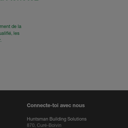
ement de la
lifié, les
.
Connecte-toi avec nous
Huntsman Building Solutions
870, Curé-Boivin