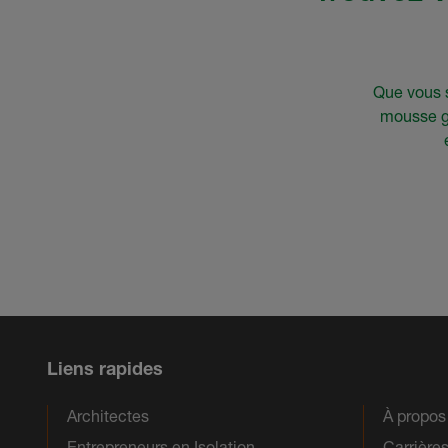
Que vous s
mousse gi
Liens rapides
Architectes
À propo
Entrepreneurs en Isolation
Carrière