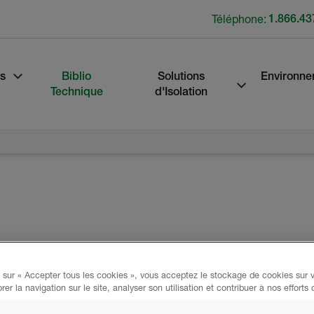
Téléphone:
1.866.43
s
Biblio
Solutions
Environne
Technique
d'Isolation
a mousse de polyuréthane giclée (SPF),
les toits, les greniers et les murs. Créée
 sur « Accepter tous les cookies », vous acceptez le stockage de cookies sur v
rer la navigation sur le site, analyser son utilisation et contribuer à nos efforts
 de Demilec et d'Icynene-Lapolla, Huntsman
man Corporation, possède une expérience