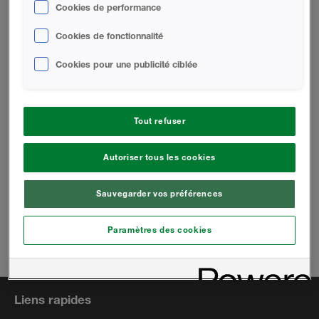
Cookies de performance
Cookies de fonctionnalité
DOCUMENTS PROMOTIONNELS
Cookies pour une publicité ciblée
Études de Cas - Maisons Imprimées
en 3D
Tout refuser
Autoriser tous les cookies
CA (Français)
Sauvegarder vos préférences
Paramètres des cookies
Téléphone:
1.866.437.0223
Courriel:
infocanada@huntsmanbuilds.com
Liens rapides