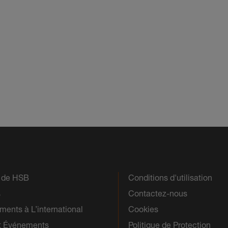
s de HSB
Conditions d'utilisation
s
Contactez-nous
ents à L’international
Cookies
t Événements
Politique de Protection