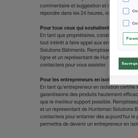
commentaire et suggestion et nous nous e
Coo
répondre dans les 24 heures, voire plus tôt.
Coo
Pour tous ceux qui souhaitent trouver un 
En tant que propriétaires, constructeurs et a
Param
tout intérêt à faire appel aux entrepreneurs
Solutions Bâtiments. Remplissez et soumett
ligne et un représentant de Huntsman Solut
Sauvegar
contactera pour vous assister.
Pour les entrepreneurs en isolation qui a
En tant qu'entrepreneur en isolation certifi
garantissons des produits hautement efficace
que le meilleur support possible. Remplissez
et un représentant de Huntsman Solutions 
contactera pour entamer dès aujourd'hui le 
permettra de devenir un entrepreneur en isola