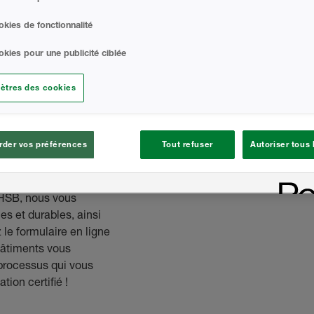
ngageons à vous
kies de fonctionnalité
kies pour une publicité ciblée
entrepreneur
rchitectes, vous avez
ètres des cookies
 certifiés de Huntsman
ez ce formulaire en
ions Bâtiments vous
der vos préférences
Tout refuser
Autoriser tous
chètent directement
é HSB, nous vous
s et durables, ainsi
 le formulaire en ligne
Bâtiments vous
processus qui vous
tion certifié !