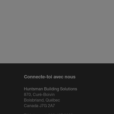
Connecte-toi avec nous
Huntsman Building Solutions
870, Curé-Boivin
Boisbriand, Québec
Canada J7G 2A7