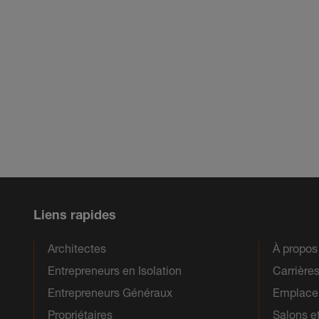
Liens rapides
Architectes
À propo
Entrepreneurs en Isolation
Carrière
Entrepreneurs Généraux
Emplacem
Propriétaires
Salons e