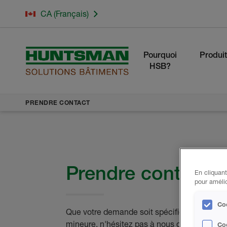
CA (Français)
Pourquoi
Produit
HSB?
PRENDRE CONTACT
Prendre contact
En cliquant
pour amélio
Coo
Que votre demande soit spécifique ou génér
mineure, n'hésitez pas à nous contacter. No
Co