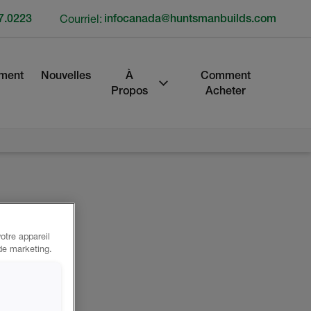
7.0223
Courriel:
infocanada@huntsmanbuilds.com
ment
Nouvelles
À
Comment
Propos
Acheter
otre appareil
 de marketing.