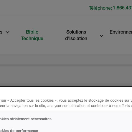
Téléphone:
1.866.43
s
Biblio
Solutions
Environne
Technique
d'Isolation
 sur « Accepter tous les cookies », vous acceptez le stockage de cookies sur v
rer la navigation sur le site, analyser son utilisation et contribuer à nos efforts
kies strictement nécessaires
ale, majeure ou
us apprécions tout
okies de performance