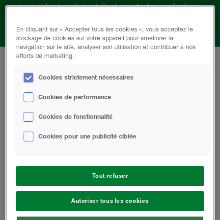
remarquables à rendement élevé pour toutes applications,
qu’elles soient commerciale, résidentielle, institutionnelle,
industrielle ou agricole.
En cliquant sur « Accepter tous les cookies », vous acceptez le
stockage de cookies sur votre appareil pour améliorer la
navigation sur le site, analyser son utilisation et contribuer à nos
efforts de marketing.
Cookies strictement nécessaires
Airmétic Soya HP
Cookies de performance
Cookies de fonctionnalité
Airmétic Soya HP possède la meilleure valeur R de
tous les produits isolants HFO présentement sur le
Cookies pour une publicité ciblée
marché avec sa valeur RTLT à 50mm de 2,06 RSI (R
11,68). Il est constitué de 20% de plastique recyclé
et d'huile de soya renouvelable. Ce nouvel agent
gonflant à base d'hydrofluorooléfine (HFO) est le plus
Tout refuser
respectueux de l'environnement à ce jour.
Autoriser tous les cookies
Tout en un : isolation, pare-air, pare-vapeur et
écran pare-pluie