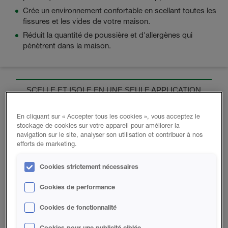
Crée un environnement confortable en scellant toutes les
fissures et les vides de votre maison.
Réduit la quantité de poussière et d'allergènes qui
pénètrent dans la maison.
SCELLE ET ISOLE EN UNE SEULE APPLICATION
En cliquant sur « Accepter tous les cookies », vous acceptez le
stockage de cookies sur votre appareil pour améliorer la
navigation sur le site, analyser son utilisation et contribuer à nos
efforts de marketing.
RÉPOND OU DÉPASSE LES CODES
ÉNERGÉTIQUES RÉSIDENTIELS
Cookies strictement nécessaires
Cookies de performance
Cookies de fonctionnalité
RÉDUIRE LES MATÉRIAUX DE CONSTRUCTION
Cookies pour une publicité ciblée