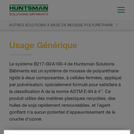
AUTRES SOLUTIONS À BASE DE MOUSSE POLYURÉTHANE
Usage Générique
Le système B217-00/A100-4 de Huntsman Solutions
Bâtiments est un système de mousse de polyuréthane
rigide à deux composantes, à cellules fermées, appliqué
par pulvérisation, spécialement formulé pour satisfaire à
la classification A de la norme ASTM E-84 à 4''. Ce
produit utilise des matières plastiques recyclées, des
huiles de soja rapidement renouvelables, et l'agent
gonflant n'a aucun potentiel d'appauvrissement de la
couche d'ozone.