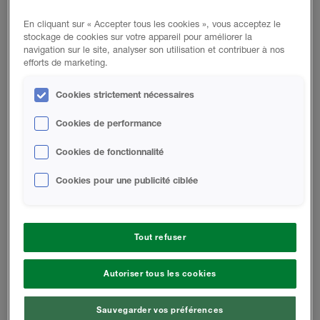
Données du Produit
En cliquant sur « Accepter tous les cookies », vous acceptez le
stockage de cookies sur votre appareil pour améliorer la
navigation sur le site, analyser son utilisation et contribuer à nos
efforts de marketing.
FICHES TECHNIQUES
Cookies strictement nécessaires
Cookies de performance
B217-00 Fiche Technique
Cookies de fonctionnalité
Cookies pour une publicité ciblée
FICHES DE SÉCURITÉ
CÔTÉ B B217-00 Fiche de Données
Tout refuser
de Sécurité
Autoriser tous les cookies
CÔTÉ A - ISO - Fiche de Données de
Sécurité
Sauvegarder vos préférences