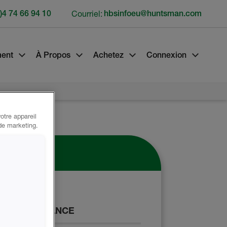
)4 74 66 94 10
Courriel:
hbsinfoeu@huntsman.com
ment
À Propos
Achetez
Connexion
otre appareil
 de marketing.
oduit
E PERFORMANCE