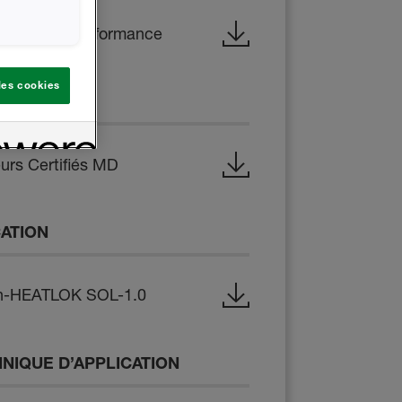
aration de Performance
 les cookies
CHNIQUES
eurs Certifiés MD
CATION
on-HEATLOK SOL-1.0
NIQUE D’APPLICATION