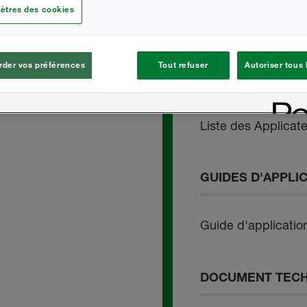
ètres des cookies
Heatlok Sol - Décl
der vos préférences
Tout refuser
Autoriser tous
DOCUMENTS TE
Liste des Applicat
GUIDES D'APPLI
Guide d'applicati
DOCUMENT TECH