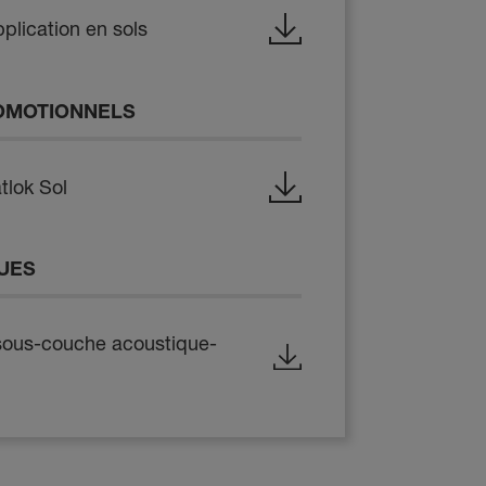
lication en sols
OMOTIONNELS
tlok Sol
QUES
 sous-couche acoustique-