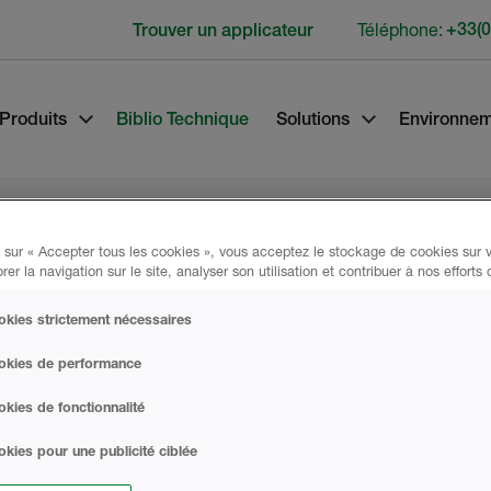
Téléphone:
+33(0
Trouver un applicateur
Produits
Biblio Technique
Solutions
Environne
 sur « Accepter tous les cookies », vous acceptez le stockage de cookies sur v
rer la navigation sur le site, analyser son utilisation et contribuer à nos efforts
kies strictement nécessaires
Données du Pr
okies de performance
S, spécifique pour une
kies de fonctionnalité
leures performances
DÉCLARATION D
kies pour une publicité ciblée