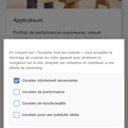
Applicateurs
Profitez de performances supérieures, valeurs
d'isolation (valeurs u) de pointe dans l'industrie et
d'un temps de réalisation des travaux plus court
grâce à l'isolation par mousse projetée. Travaillez
En cliquant sur « Accepter tous les cookies », vous acceptez le
stockage de cookies sur votre appareil pour améliorer la
plus efficacement que jamais tout en optimisant les
navigation sur le site, analyser son utilisation et contribuer à nos
économies d'énergie pour vos clients.
efforts de marketing.
Explore plus
Cookies strictement nécessaires
Cookies de performance
Cookies de fonctionnalité
Cookies pour une publicité ciblée