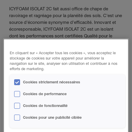
ICYFOAM ISOLAT 2C fait aussi office de chape de
ravoirage et ragréage pour la planéité des sols. C'est une
source d'économie synonyme d'efficacité. Innovant et
écoresponsable, ICYFOAM ISOLAT 2C est un isolant
dont les performances sont certifiées Qualité pour le
Bâtiment (QB) par le CSTB.
En cliquant sur « Accepter tous les cookies », vous acceptez le
stockage de cookies sur votre appareil pour améliorer la
AVANTAGES DU PRODUIT
navigation sur le site, analyser son utilisation et contribuer à nos
efforts de marketing.
Excellente résistance thermique avec λ = 0,023
W/m.K
Cookies strictement nécessaires
Utilise un agent gonflant HFO
Cookies de performance
Compatible avec la couche mince acoustique et le
système de plancher chauffant
Cookies de fonctionnalité
Réaction au feu de classe E
Cookies pour une publicité ciblée
Pare-vapeur / retardateur selon l'épaisseur appliquée
Adhésion parfaite sur plusieurs substrats (béton,