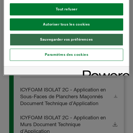
bois, acier...)
Tout refuser
Certifié CSTB
Autoriser tous les cookies
Données du Produit
Sauvegarder vos préférences
Paramètres des cookies
DOCUMENT TECHNIQUE
D’APPLICATION
ICYFOAM ISOLAT 2C - Application en
Sous-Faces de Planchers Maçonnés
Document Technique d’Application
ICYFOAM ISOLAT 2C - Application en
Murs Document Technique
d’Application