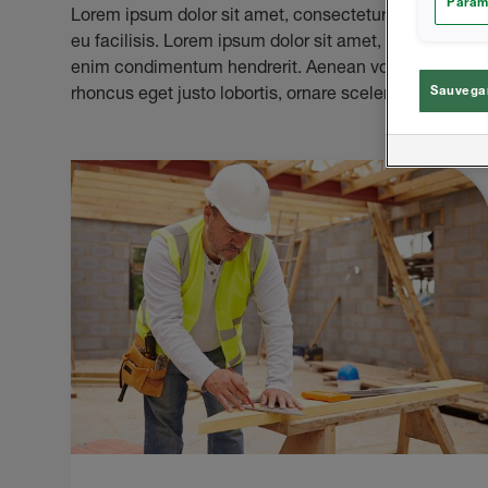
Param
Lorem ipsum dolor sit amet, consectetur adipiscing el
eu facilisis. Lorem ipsum dolor sit amet, consectetur a
enim condimentum hendrerit. Aenean volutpat euismo
rhoncus eget justo lobortis, ornare scelerisque risus.
Sauvegar