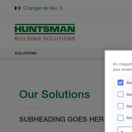
Changer de lieu
SOLUTIONS
En cliquant
pour amélio
Coo
Our Solutions
Co
Coo
SUBHEADING GOES HERE
Coo