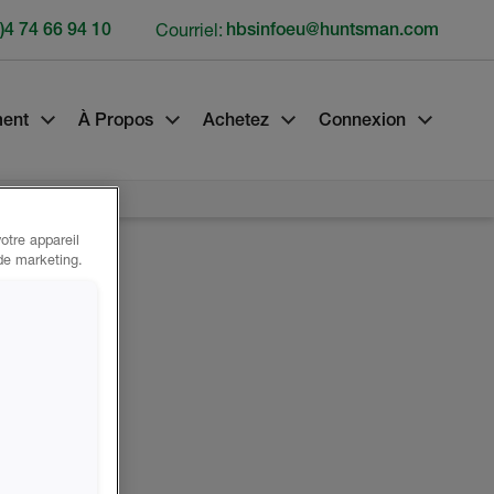
)4 74 66 94 10
Courriel:
hbsinfoeu@huntsman.com
ment
À Propos
Achetez
Connexion
otre appareil
 de marketing.