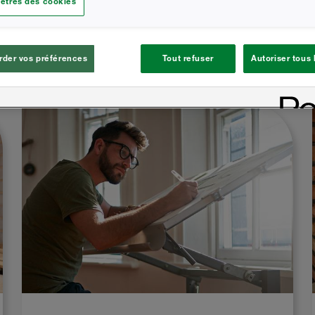
ètres des cookies
it. Vestibulum placerat auctor mi
dipiscing elit. Duis at Leo ut
d ultricies. Nam enim ante,
der vos préférences
Tout refuser
Autoriser tous