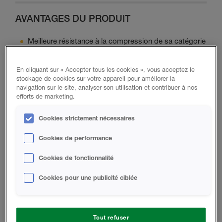
AVANTAGES DU PRODUIT
Meilleure résistance à la compression de sa catégorie
(5 % pour le 2.5 lb, 10 % pour le 4 lb)
Application à partir d'une température ambiante de
En cliquant sur « Accepter tous les cookies », vous acceptez le
0oC
stockage de cookies sur votre appareil pour améliorer la
navigation sur le site, analyser son utilisation et contribuer à nos
Durable
efforts de marketing.
Expansion contrôlée
Qualité constante
Cookies strictement nécessaires
Durcissement rapide
Cookies de performance
Cookies de fonctionnalité
Contactez-nous
Cookies pour une publicité ciblée
Données du Produit
Tout refuser