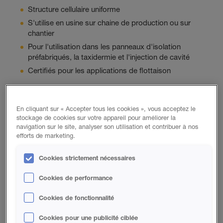
Structure cellulaire uniforme
S'utilise en usine sur chaine de production ou sur
chantier
Pour l'utilisation dans les panneaux d'isolation
préfabriqués, la taxidermie et l'injection de cavité
Certifiés pour les applications de flottaison
Données du Produit
En cliquant sur « Accepter tous les cookies », vous acceptez le
stockage de cookies sur votre appareil pour améliorer la
navigation sur le site, analyser son utilisation et contribuer à nos
efforts de marketing.
Cookies strictement nécessaires
DOCUMENTS PROMOTIONNELS
Cookies de performance
PIP Foam Brochure
Cookies de fonctionnalité
Cookies pour une publicité ciblée