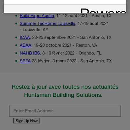
ExecutiveXchange
, 25-28 juillet 2021 - Park City,
UT
Build Expo Austin
, 11-12 août 2021 - Austin, TX
Summer TecHome Louisville
, 17-19 août 2021
- Louisville, KY
ICAA
, 23-25 septembre 2021 - San Antonio, TX
ABAA
, 19-20 octobre 2021 - Reston, VA
NAHB IBS
, 8-10 février 2022 - Orlando, FL
SPFA
28 février- 3 mars 2022 - San Antonio, TX
Restez à jour avec toutes nos actualités
Huntsman Building Solutions.