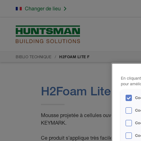
Changer de lieu
BIBLIO TECHNIQUE
H2FOAM LITE F
En cliquant
pour amélio
H2Foam Lite F
Coo
Co
Mousse projetée à cellules ouvertes sous ce
KEYMARK.
Coo
Coo
Ce produit s’applique très facilement grâce