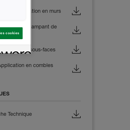
ide d'Application en murs
lication en rampant de
 les cookies
lication en sous-faces
pplication en combles
QUES
che Technique