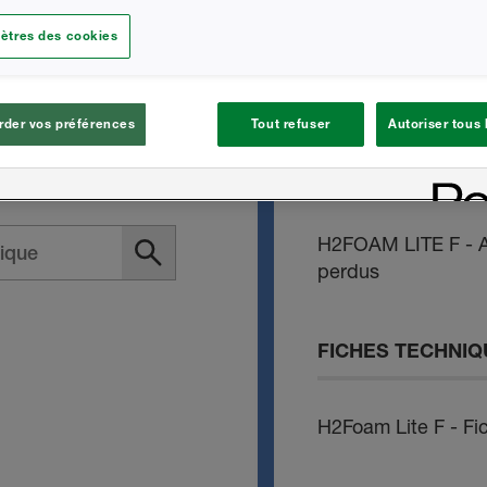
ion entre les couches.
ètres des cookies
H2Foam Lite F - Gu
plication en murs, en
ace de plancher
H2FOAM LITE F App
toiture
der vos préférences
Tout refuser
Autoriser tous
H2FOAM LITE F App
H2FOAM LITE F - A
perdus
FICHES TECHNI
H2Foam Lite F - Fi