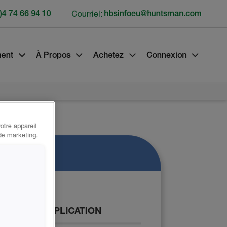
)4 74 66 94 10
Courriel:
hbsinfoeu@huntsman.com
ment
À Propos
Achetez
Connexion
otre appareil
 de marketing.
oduit
NIQUE D’APPLICATION