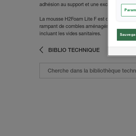
adhésion au support et une excellente cohés
Param
La mousse H2Foam Lite F est destinée à l’ap
rampant de combles aménagés et en sous-f
incluant les vides sanitaires.
Sauvegar
BIBLIO TECHNIQUE