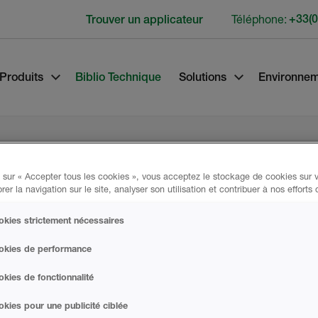
Téléphone:
+33(0
Trouver un applicateur
Produits
Biblio Technique
Solutions
Environne
 sur « Accepter tous les cookies », vous acceptez le stockage de cookies sur v
rer la navigation sur le site, analyser son utilisation et contribuer à nos efforts
Données du Pr
kies strictement nécessaires
okies de performance
rtification européenne
kies de fonctionnalité
DOCUMENT TECH
kies pour une publicité ciblée
 à une très bonne