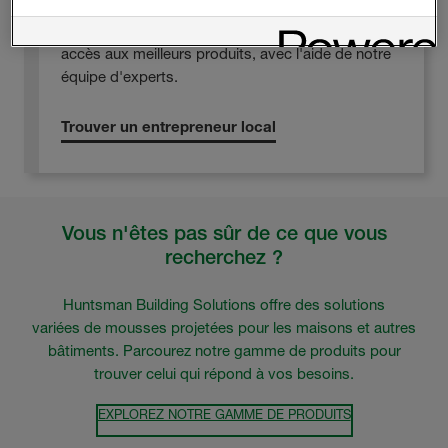
Huntsman Building Solutions ne recommande que
des entrepreneurs hautement qualifiés. Vous avez
accès aux meilleurs produits, avec l'aide de notre
équipe d'experts.
Trouver un entrepreneur local
Vous n'êtes pas sûr de ce que vous
recherchez ?
Huntsman Building Solutions offre des solutions
variées de mousses projetées pour les maisons et autres
bâtiments. Parcourez notre gamme de produits pour
trouver celui qui répond à vos besoins.
EXPLOREZ NOTRE GAMME DE PRODUITS