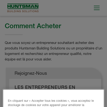
Comment Acheter
Que vous soyez un entrepreneur souhaitant acheter des
produits Huntsman Building Solutions ou un propriétaire d'un
logement et recherchiez un entrepreneur qualifié, notre
équipe est là pour vous aider.
Rejoignez-Nous
LES ENTREPRENEURS EN
ISOLATION PEUVENT ACHETER
DES PRODUITS DIRECTEMENT
En cliquant sur « Accepter tous les cookies », vous acceptez le
AUPRÈS DE HUNTSMAN
stockage de cookies sur votre appareil pour améliorer la