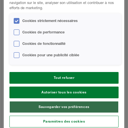
navigation sur le site, analyser son utilisation et contribuer à nos
efforts de marketing.
Huntsman Building Solutions ne vend ses produits
qu'à des entrepreneurs qualifiés. En tant
Cookies strictement nécessaires
qu'entrepreneur agréé, vous avez accès à des
produits durables et extrêmement efficaces, et à
Cookies de performance
notre équipe d'assistance.
Cookies de fonctionnalité
Contactez-nous
Cookies pour une publicité ciblée
Vous Recherchez Un Entrepreneur En
Tout refuser
Isolation ?
Autoriser tous les cookies
LES PROPRIÉTAIRES PEUVENT
TIRER PARTI DE NOTRE RÉSEAU
Sauvegarder vos préférences
D'ENTREPRENEURS
SPÉCIALISÉS.
Paramètres des cookies