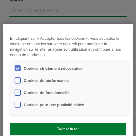
TÉLÉPHONE
En cliquant sur « Accepter tous les cookies », vous acceptez le
stockage de cookies sur votre appareil pour améliorer la
navigation sur le site, analyser son utilisation et contribuer à nos
VILLE
CODE POSTAL
efforts de marketing.
Cookies strictement nécessaires
Cookies de performance
ÊTES-VOUS UN NOUVEAU
PAYS
CLIENT ?
Cookies de fonctionnalité
Cookies pour une publicité ciblée
QU'EST-CE QUI VOUS DÉCRIT LE MIEUX ?
CONSTRUCTEUR
Tout refuser