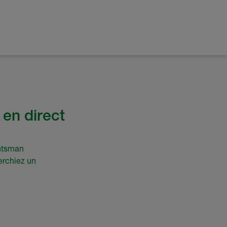
 en direct
untsman
erchiez un