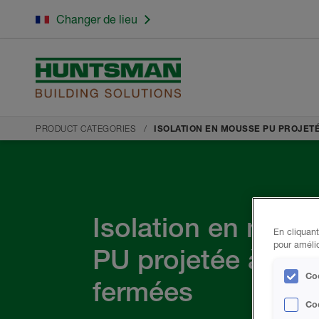
Changer de lieu
PRODUCT CATEGORIES
ISOLATION EN MOUSSE PU PROJET
Isolation en mous
En cliquant
pour amélio
PU projetée à cell
Coo
fermées
Co