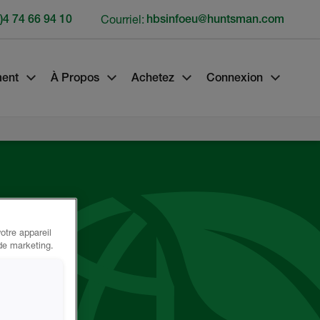
)4 74 66 94 10
Courriel:
hbsinfoeu@huntsman.com
ment
À Propos
Achetez
Connexion
otre appareil
 de marketing.