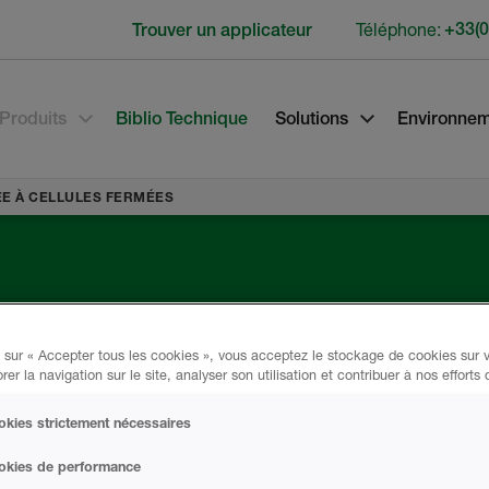
Téléphone:
+33(0
Trouver un applicateur
Produits
Biblio Technique
Solutions
Environne
ÉE À CELLULES FERMÉES
se
 sur « Accepter tous les cookies », vous acceptez le stockage de cookies sur v
rer la navigation sur le site, analyser son utilisation et contribuer à nos efforts
ules
kies strictement nécessaires
okies de performance