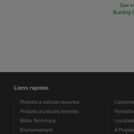
Que vo
Building 
Liens rapides
Produits à cellules ouvertes
Carrière
Produits à cellules fermées
Formatio
Biblio Technique
Localisa
Environnement
À Propos