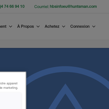
)4 74 66 94 10
Courriel:
hbsinfoeu@huntsman.com
ment
À Propos
Achetez
Connexion
otre appareil
 de marketing.