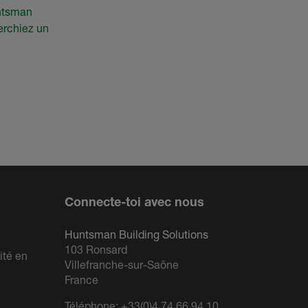
untsman
erchiez un
Connecte-toi avec nous
Huntsman Building Solutions
103 Ronsard
ité en
Villefranche-sur-Saône
France
Téléphone:
+33(0)4 74 66 94 10