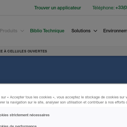
Téléphone:
+33(0
Trouver un applicateur
Produits
Biblio Technique
Solutions
Environne
ÉE À CELLULES OUVERTES
se
 sur « Accepter tous les cookies », vous acceptez le stockage de cookies sur v
ules
rer la navigation sur le site, analyser son utilisation et contribuer à nos efforts
kies strictement nécessaires
okies de performance