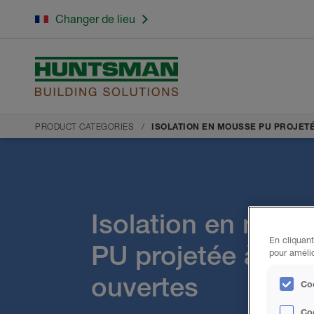
Changer de lieu
PRODUCT CATEGORIES
ISOLATION EN MOUSSE PU PROJET
Isolation en mous
En cliquant
PU projetée à cell
pour amélio
ouvertes
Coo
Co