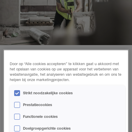
Waarom zou u Huntsman Building Solutions
Door op “Alle cookies accepteren” te klikken gaat u akkoord met
kiezen?
het opslaan van cookies op uw apparaat voor het verbeteren van
websitenavigatie, het analyseren van websitegebruik en om ons te
helpen bij onze marketingprojecten.
Wij zijn een wereldleider op het gebied van
polyurethaanspuitschuim, met meer dan 110 jaar
Strikt noodzakelijke cookies
gezamenlijke ervaring. Wanneer u met ons samenwerkt,
krijgt u toegang tot ons netwerk van hooggekwalificeerde
Prestatiecookies
aannemers, trainingen en ons team voor geavanceerde
technische ondersteuning. U kunt met spuitschuim dus
Functionele cookies
uitstekende resultaten behalen in minder tijd, en steeds
Doelgroepgerichte cookies
opnieuw.