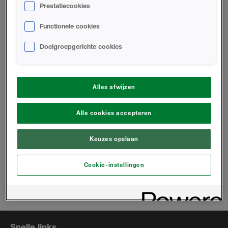
Prestatiecookies
PROMOTIEMATERIAAL
Functionele cookies
Doelgroepgerichte cookies
Bedrijfs Brochure
Huiseigenaren Brochure
Alles afwijzen
Alle cookies accepteren
Locatie wijzigen
Keuzes opslaan
Installateur zoeken
Cookie-instellingen
Telefoon:
+31 (624) 826 426
Email:
infoeu@huntsmanbuilds.com
Snelle links