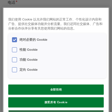
电话
我们使用 Cookie 以允许我们网站的正常工作、个性化设计内容和
广告、提供社交媒体功能并分析流量。我们还同社交媒体、广告和
城市
邮政编码
分析合作伙伴分享有关您使用我们网站的信息。
绝对必要的 Cookie
国家
你是新客户嘛？
性能 Cookie
功能 Cookie
定向 Cookie
您的身份是？
建筑商
承包商
全部拒绝
建筑师
接受所有 Cookie
业主