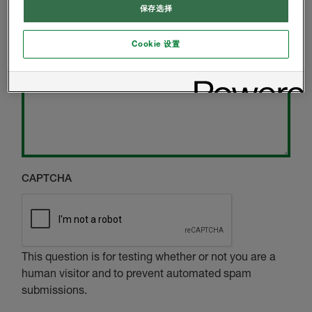
保存选择
其他留言
Cookie 设置
信息
CAPTCHA
This question is for testing whether or not you are a
human visitor and to prevent automated spam
submissions.