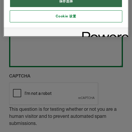
保存选择
其他留言
Cookie 设置
信息
CAPTCHA
This question is for testing whether or not you are a
human visitor and to prevent automated spam
submissions.