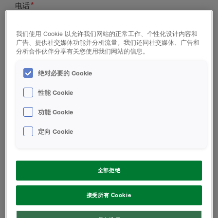
电话
我们使用 Cookie 以允许我们网站的正常工作、个性化设计内容和
广告、提供社交媒体功能并分析流量。我们还同社交媒体、广告和
城市
邮政编码
分析合作伙伴分享有关您使用我们网站的信息。
绝对必要的 Cookie
性能 Cookie
国家
你是新客户嘛？
功能 Cookie
定向 Cookie
您的身份是？
建筑商
全部拒绝
承包商
建筑师
接受所有 Cookie
业主