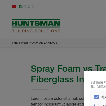
换地点
THE SPRAY FOAM ADVANTAGE
Spray Foam vs Tra
Fiberglass Insulat
我们使用 
量。我们
绝对
Lorem ipsum dolor sit amet, consectetur adi
tempor incididunt ut labore et dolore magna