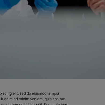
piscing elit, sed do eiusmod tempor
. Ut enim ad minim veniam, quis nostrud
 ex ea commodo consequat. Duis aute irure