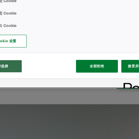
 Cookie
oris nisi ut aliquip ex ea
 reprehenderit in voluptate
 Cookie
atur. Excepteur sint occaecat
 Cookie
cia deserunt mollit anim id
sectetur adipiscing elit, sed
okie 设置
olore magna aliqua:
Spr
sou
poll
存选择
全部拒绝
接受所有
solu