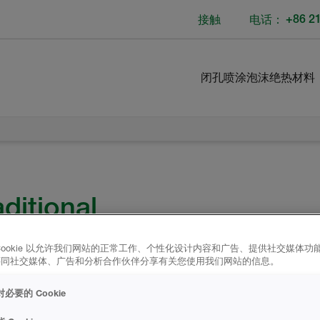
电话：
+86 2
接触
闭孔喷涂泡沫绝热材料
ditional
ion
Cookie 以允许我们网站的正常工作、个性化设计内容和广告、提供社交媒体功
还同社交媒体、广告和分析合作伙伴分享有关您使用我们网站的信息。
必要的 Cookie
piscing elit, sed do eiusmod
 aliqua. Ut enim ad minim