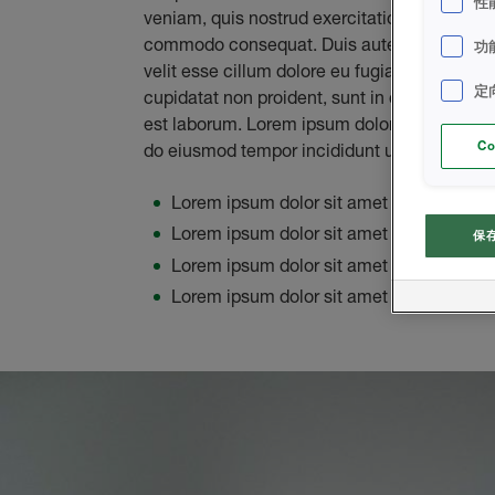
性能
veniam, quis nostrud exercitation ullamco lab
commodo consequat. Duis aute irure dolor in
功能
velit esse cillum dolore eu fugiat nulla pari
定向
cupidatat non proident, sunt in culpa qui offi
est laborum. Lorem ipsum dolor sit amet, con
Co
do eiusmod tempor incididunt ut labore et d
Lorem ipsum dolor sit amet
Lorem ipsum dolor sit amet
保
Lorem ipsum dolor sit amet
Lorem ipsum dolor sit amet