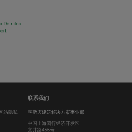
 a Demilec
ort.
联系我们
网站隐私
亨斯迈建筑解决方案事业部
中国上海闵行经济开发区
文井路455号