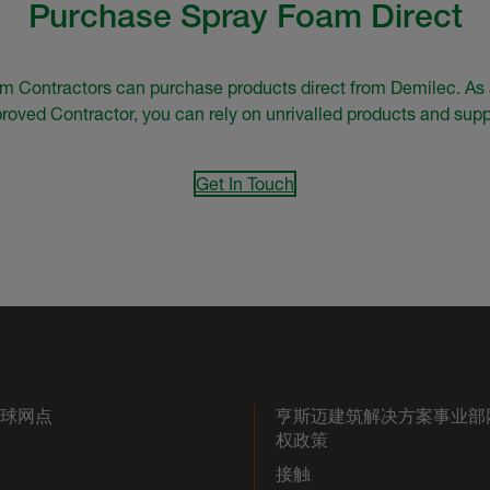
Purchase Spray Foam Direct
m Contractors can purchase products direct from Demilec. As
roved Contractor, you can rely on unrivalled products and supp
Get In Touch
全球网点
亨斯迈建筑解决方案事业部
权政策
接触