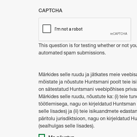
CAPTCHA
This question is for testing whether or not yo
automated spam submissions.
Märkides selle ruudu ja jätkates meie veebisa
mõistate ja nõustute Huntsmani poolt teie i
on sätestatud Huntsmani veebipõhises privaat
Märkides selle ruudu, nõustute ka: (i) teie t
töötlemisega, nagu on kirjeldatud Huntsman O
selle lisades) ja (ii) teie isikuandmete edast
päritolu jurisdiktsioon, nagu on kirjeldatud 
(sealhulgas selle lisades).