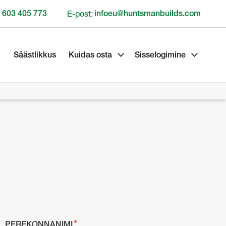
 603 405 773
E-post:
infoeu@huntsmanbuilds.com
Säästlikkus
Kuidas osta
Sisselogimine
PEREKONNANIMI