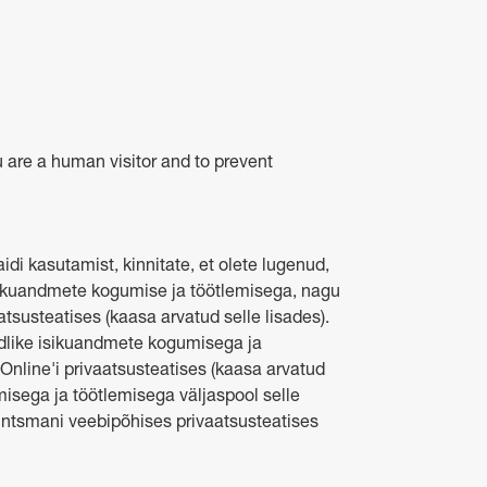
u are a human visitor and to prevent
idi kasutamist, kinnitate, et olete lugenud,
sikuandmete kogumise ja töötlemisega, nagu
susteatises (kaasa arvatud selle lisades).
undlike isikuandmete kogumisega ja
nline'i privaatsusteatises (kaasa arvatud
amisega ja töötlemisega väljaspool selle
Huntsmani veebipõhises privaatsusteatises