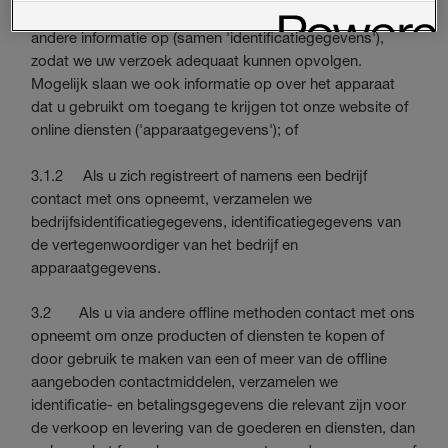
telefoonnummer, adres (of alleen woonplaats) en mogelijk
andere informatie op (samen 'identificatiegegevens'),
zodat we uw verzoek adequaat kunnen opvolgen.
Mogelijk slaan we ook informatie op over het apparaat
dat u gebruikt om toegang te krijgen tot onze website of
online diensten ('apparaatgegevens'); of
3.1.2 Als u zich registreert of namens een bedrijf
contact met ons opneemt, verzamelen we
bedrijfsidentificatiegegevens, identificatiegegevens van
de vertegenwoordiger van het bedrijf en
apparaatgegevens.
3.2 Als u via andere offline methoden contact met ons
opneemt om onze producten of diensten te kopen of
door gebruik te maken van een of meer van de offline
aangeboden contactmiddelen, verzamelen we
identificatie- en betalingsgegevens die relevant zijn voor
de verkoop en levering van de goederen en diensten, dan