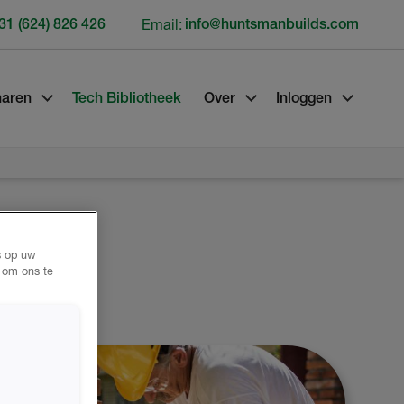
31 (624) 826 426
Email:
info@huntsmanbuilds.com
naren
Tech Bibliotheek
Over
Inloggen
s op uw
n om ons te