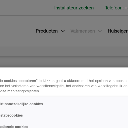
Telefoon:
+
Installateur zoeken
Producten
Vakmensen
Huiseige
lle cookies accepteren” te klikken gaat u akkoord met het opslaan van cookie
oor het verbeteren van websitenavigatie, het analyseren van websitegebruik e
 onze marketingprojecten.
ikt noodzakelijke cookies
statiecookies
ctionele cookies