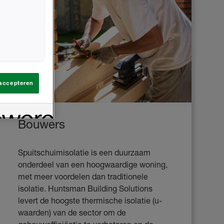
 accepteren
Bouwers
Spuitschuimisolatie is een duurzaam
onderdeel van een hoogwaardige woning,
met meer voordelen dan traditionele
isolatie. Huntsman Building Solutions
levert de hoogste thermische isolatie (u-
waarden) van de sector om de