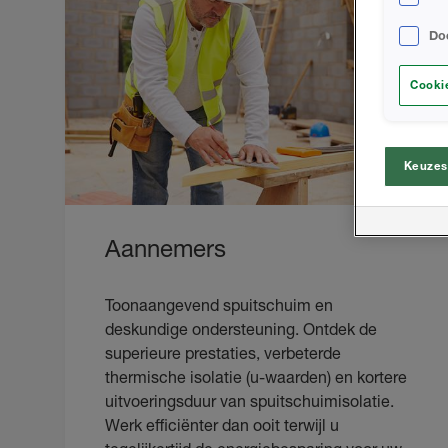
Do
Cookie
Keuzes
Aannemers
Toonaangevend spuitschuim en
deskundige ondersteuning. Ontdek de
superieure prestaties, verbeterde
thermische isolatie (u-waarden) en kortere
uitvoeringsduur van spuitschuimisolatie.
Werk efficiënter dan ooit terwijl u