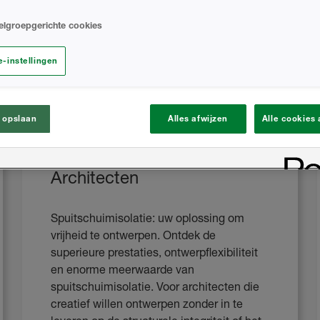
elgroepgerichte cookies
-instellingen
 opslaan
Alles afwijzen
Alle cookies
Architecten
Spuitschuimisolatie: uw oplossing om
vrijheid te ontwerpen. Ontdek de
superieure prestaties, ontwerpflexibiliteit
en enorme meerwaarde van
spuitschuimisolatie. Voor architecten die
creatief willen ontwerpen zonder in te