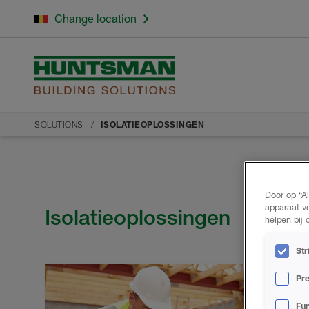
Change location
SOLUTIONS
ISOLATIEOPLOSSINGEN
Door op “A
apparaat v
Isolatieoplossingen
helpen bij
Str
Pre
Fun