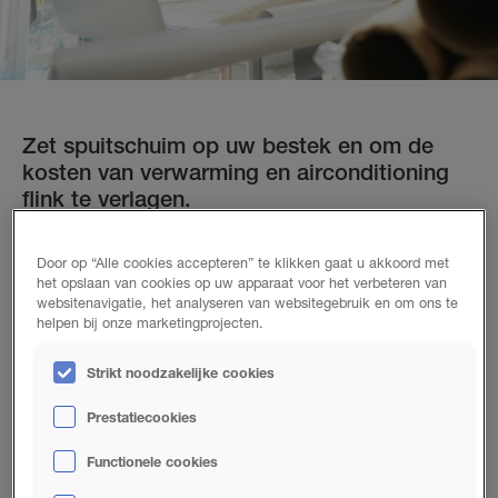
Zet spuitschuim op uw bestek en om de
kosten van verwarming en airconditioning
flink te verlagen.
Waarom zouden architecten spuitschuim moeten opnemen
Door op “Alle cookies accepteren” te klikken gaat u akkoord met
in hun ontwerpen?
het opslaan van cookies op uw apparaat voor het verbeteren van
websitenavigatie, het analyseren van websitegebruik en om ons te
Spuitschuim is licht van gewicht, duurzaam en kan op veel
helpen bij onze marketingprojecten.
manieren worden toegepast. Deze veelzijdigheid komt goed
van pas in innovatieve ontwerpen. En daarbij is het beter
Strikt noodzakelijke cookies
voor het milieu. Er worden betere resultaten mee bereikt dan
Prestatiecookies
met traditionele isolatie, en het levert maximale energie-
efficiëntie op omdat het naast zijn isolerende werking ook als
Functionele cookies
lucht- en dampbarrière werkt.