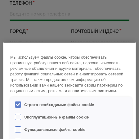
ТЕЛЕФОН
ГОРОД
ПОЧТОВЫЙ ИНДЕКС
Мы используем файлы cookie, чтобы обеспечивать
СТРАНА
ВЫ НОВЫЙ КЛИЕНТ?
правильную работу нашего веб-сайта, персонализировать
рекламные объявления и другие материалы, обеспечивать
работу функций социальных сетей и анализировать сетевой
трафик. Мы также предоставляем информацию об
использовании вами нашего веб-сайта своим партнерам по
ЧТО ИЗ УКАЗАННОГО ОПИСЫВАЕТ ВАС ЛУЧШЕ
социальным сетям, рекламе и аналитическим системам.
ВСЕГО?
СТРОИТЕЛЬ
Строго необходимые файлы cookie
ПОДРЯДЧИК
Эксплуатационные файлы cookie
АРХИТЕКТОР
Функциональные файлы cookie