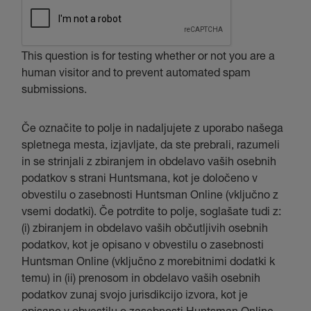
This question is for testing whether or not you are a
human visitor and to prevent automated spam
submissions.
Če označite to polje in nadaljujete z uporabo našega
spletnega mesta, izjavljate, da ste prebrali, razumeli
in se strinjali z zbiranjem in obdelavo vaših osebnih
podatkov s strani Huntsmana, kot je določeno v
obvestilu o zasebnosti Huntsman Online (vključno z
vsemi dodatki). Če potrdite to polje, soglašate tudi z:
(i) zbiranjem in obdelavo vaših občutljivih osebnih
podatkov, kot je opisano v obvestilu o zasebnosti
Huntsman Online (vključno z morebitnimi dodatki k
temu) in (ii) prenosom in obdelavo vaših osebnih
podatkov zunaj svojo jurisdikcijo izvora, kot je
opisano v obvestilu o zasebnosti Huntsman Online