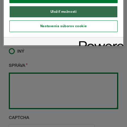
STAVEBNÍK
Uložiť možnosti
DODÁVATEĽ
Nastavenia súborov cookie
ARCHITEKT
VLASTNÍK DOMU
INÝ
SPRÁVA
CAPTCHA