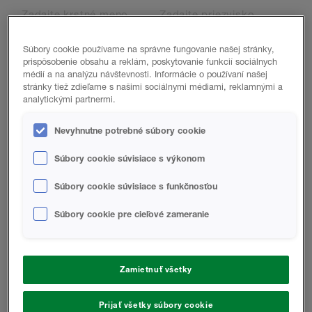
Súbory cookie používame na správne fungovanie našej stránky,
E-MAIL
prispôsobenie obsahu a reklám, poskytovanie funkcií sociálnych
médií a na analýzu návštevnosti. Informácie o používaní našej
stránky tiež zdieľame s našimi sociálnymi médiami, reklamnými a
analytickými partnermi.
TELEFÓN
Nevyhnutne potrebné súbory cookie
Súbory cookie súvisiace s výkonom
MESTO
PSČ
Súbory cookie súvisiace s funkčnosťou
Súbory cookie pre cieľové zameranie
KRAJINA
STE NOVÝ ZÁKAZNÍK?
Zamietnuť všetky
Prijať všetky súbory cookie
ČO VÁS NAJLEPŠIE VYSTIHUJE?