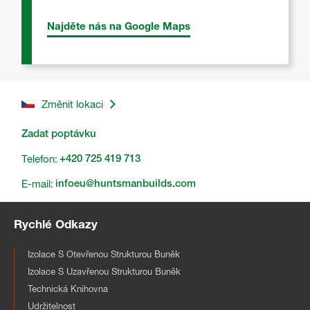
Najděte nás na Google Maps
Změnit lokaci
Zadat poptávku
Telefon:
+420 725 419 713
E-mail:
infoeu@huntsmanbuilds.com
Rychlé Odkazy
Izolace S Otevřenou Strukturou Buněk
Izolace S Uzavřenou Strukturou Buněk
Technická Knihovna
Udržitelnost