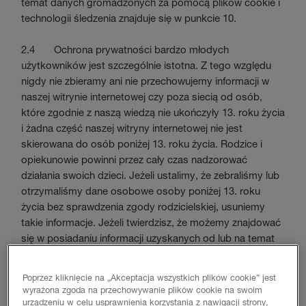
temat danych gromadzonych za pomocą plików cookie i
technologii śledzenia znajduje się w punkcie 10.
2.4 Ochrona prywatności bardzo młodych
użytkowników jest szczególnie istotna. Z tego względu
nigdy nie zbieramy ani nie przechowujemy informacji w
naszej witrynie internetowej czy poza siecią od osób,
które zgodnie z naszą wiedzą nie ukończyły 13. roku życia
i żadna część naszej witryny internetowej nie jest
skierowana do osób poniżej 13. roku życia. Rodzice i
opiekunowie powinni przez cały czas nadzorować
działania swoich dzieci. Jeżeli ustalimy, że zebraliśmy lub
otrzymaliśmy dane osobowe osoby poniżej 13. roku
życia bez sprawdzenia zgody rodzicielskiej, usuniemy
takie informacje. Jeżeli twierdzisz, że możemy znajdować
się w posiadaniu informacji uzyskanych od lub na temat
osoby poniżej 13. roku życia, prosimy o kontakt pod
adresem:
privacy@huntsmanbuilds.com
.
Poprzez kliknięcie na „Akceptacja wszystkich plików cookie” jest
wyrażona zgoda na przechowywanie plików cookie na swoim
urządzeniu w celu usprawnienia korzystania z nawigacji strony,