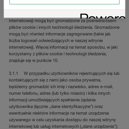
żądanych informacji, kody błędu wygenerowane podczas
połączenia przeglądarki z naszą witryną internetową oraz
ilość czasu spędzonego na przeglądaniu witryny
internetowej) mogą być gromadzone za pośrednictwem
plików cookie i innych technologii śledzenia. Gromadzone
mogą być również informacje zagregowane (takie jak
liczba logowań odwiedzających w naszej witrynie
internetowej). Więcej informacji na temat sposobu, w jaki
korzystamy z plików cookie i technologii śledzenia,
znajduje się w punkcie 10.
3.1.1 W przypadku użytkowników rejestrujących się lub
kontaktujących się z nami jako osoba prywatna,
będziemy gromadzić ich imię i nazwisko, adres e-mail,
numer telefonu, adres (lub tylko miasto) i kilka innych
informacji umożliwiających spełnienie żądania
użytkownika (łącznie „dane identyfikacyjne”) oraz
ewentualnie niektóre informacje na temat urządzenia
używanego w celu uzyskania dostępu do naszej witryny
internetowej lub usług internetowych („dane urządzenia”);