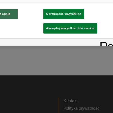
ownikami, którzy pomogą nam dalej się
z opcje
Odrzucenie wszystkich
tórymi będziemy chcieli umówić się na
Akceptuj wszystkie pliki cookie
Kontakt
Polityka prywatności