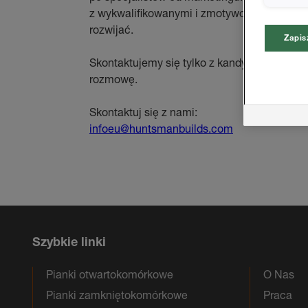
z wykwalifikowanymi i zmotywowanymi prac
rozwijać.
Zapis
Skontaktujemy się tylko z kandydatami, z k
rozmowę.
Skontaktuj się z nami:
infoeu@huntsmanbuilds.com
Szybkie linki
Pianki otwartokomórkowe
O Nas
Pianki zamkniętokomórkowe
Praca