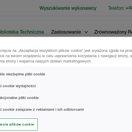
Telefon:
+4
Wyszukiwanie wykonawcy
iblioteka Techniczna
Zastosowanie
Zrównoważony R
iknięcie na „Akceptacja wszystkich plików cookie” jest wyrażona zgoda na pr
kie na swoim urządzeniu w celu usprawnienia korzystania z nawigacji strony, 
nia strony i wsparcia naszych działań marketingowych.
śle niezbędne pliki cookie
ki cookie wydajności
kcjonalne pliki cookie
lokalizacjach na całym świecie, dlatego
tórzy chcieliby budować swoją ścieżkę
ki cookie związane z reklamami i ich odbiorcami
wie z branży pianek natryskowych.
cych szkolenia dla wykonawców izolacji
ienia plików cookie
ainteresowani współpracą