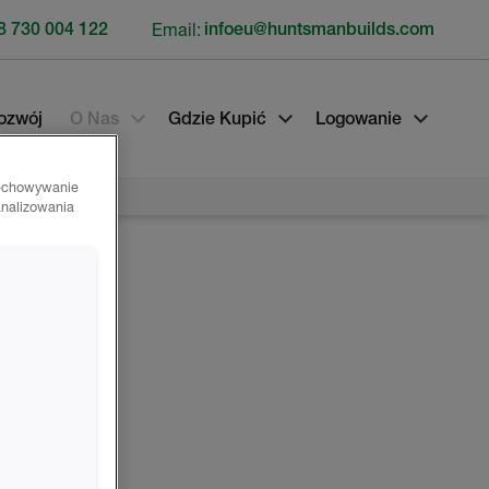
8 730 004 122
Email:
infoeu@huntsmanbuilds.com
ozwój
O Nas
Gdzie Kupić
Logowanie
zechowywanie
analizowania