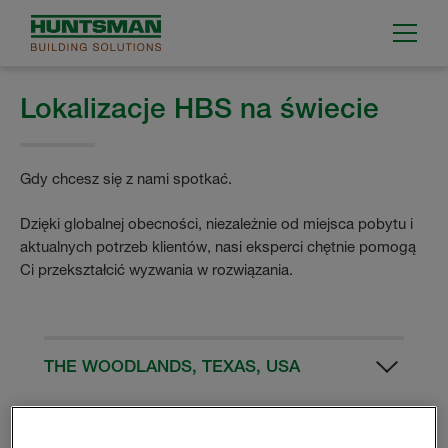
Lokalizacje HBS na świecie
Gdy chcesz się z nami spotkać.
Dzięki globalnej obecności, niezależnie od miejsca pobytu i
aktualnych potrzeb klientów, nasi eksperci chętnie pomogą
Ci przekształcić wyzwania w rozwiązania.
THE WOODLANDS, TEXAS, USA
Centrala HBS
10003 Woodloch Forest Drive